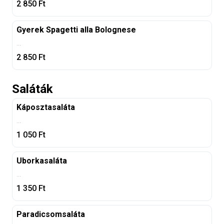
2 850
Ft
Gyerek Spagetti alla Bolognese
...
2 850
Ft
Saláták
Káposztasaláta
...
1 050
Ft
Uborkasaláta
...
1 350
Ft
Paradicsomsaláta