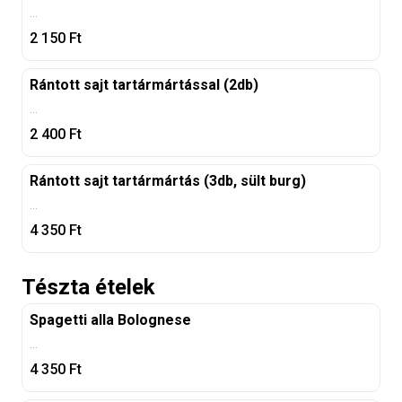
...
2 150
Ft
Rántott sajt tartármártással (2db)
...
2 400
Ft
Rántott sajt tartármártás (3db, sült burg)
...
4 350
Ft
Tészta ételek
Spagetti alla Bolognese
...
4 350
Ft