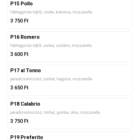
P15 Pollo
fokhagymás tejföl, csirke, kukorica, mozzarella
3 750
Ft
P16 Romero
fokhagymás tejföl, sonka, szalámi, mozzarella
3 600
Ft
P17 al Tonno
paradicsomszósz, tonhal, hagyma, mozzarella
3 650
Ft
P18 Calabrio
paradicsomszósz, tonhal, gomba, olíva, mozzarella
3 750
Ft
P19 Preferito