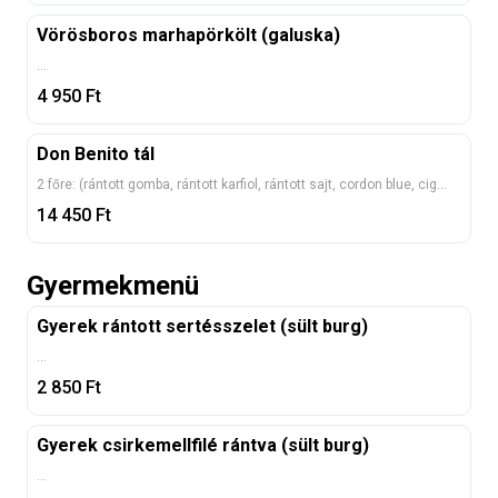
Vörösboros marhapörkölt (galuska)
...
4 950
Ft
Don Benito tál
2 főre: (rántott gomba, rántott karfiol, rántott sajt, cordon blue, cigánypecsenye, roston csirkemellfilé, rántott szelet, tartármártás, sült burgonya, jázmin rizs)
14 450
Ft
Gyermekmenü
Gyerek rántott sertésszelet (sült burg)
...
2 850
Ft
Gyerek csirkemellfilé rántva (sült burg)
...