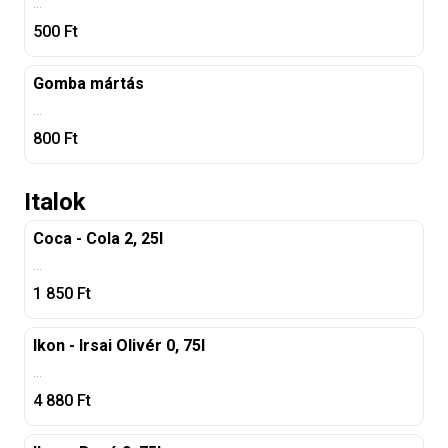
...
500
Ft
Gomba mártás
...
800
Ft
Italok
Coca - Cola 2, 25l
...
1 850
Ft
Ikon - Irsai Olivér 0, 75l
...
4 880
Ft