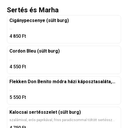
Sertés és Marha
Cigánypecsenye (sült burg)
...
4 850
Ft
Cordon Bleu (sült burg)
...
4 550
Ft
Flekken Don Benito módra házi káposztasaláta, (fűszeres steakburgonya)
...
5 550
Ft
Kalocsai sertésszelet (sült burg)
szalámival, erős paprikával, friss paradicsommal töltött sertésszelet.
4 750
Ft