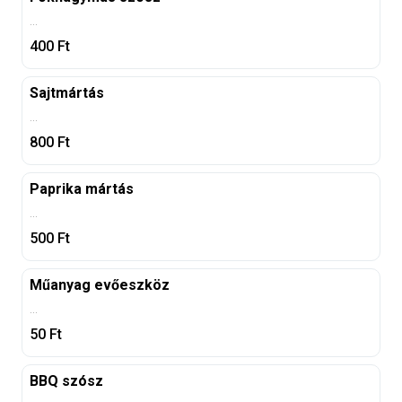
...
400
Ft
Sajtmártás
...
800
Ft
Paprika mártás
...
500
Ft
Műanyag evőeszköz
...
50
Ft
BBQ szósz