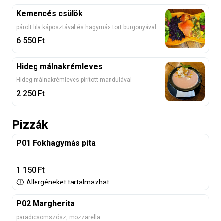
Kemencés csülök
párolt lila káposztával és hagymás tört burgonyával
6 550
Ft
Hideg málnakrémleves
Hideg málnakrémleves pirított mandulával
2 250
Ft
Pizzák
P01 Fokhagymás pita
...
1 150
Ft
Allergéneket tartalmazhat
P02 Margherita
paradicsomszósz, mozzarella