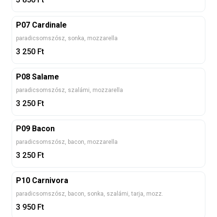
P07 Cardinale
paradicsomszósz, sonka, mozzarella
3 250
Ft
P08 Salame
paradicsomszósz, szalámi, mozzarella
3 250
Ft
P09 Bacon
paradicsomszósz, bacon, mozzarella
3 250
Ft
P10 Carnivora
paradicsomszósz, bacon, sonka, szalámi, tarja, mozz.
3 950
Ft