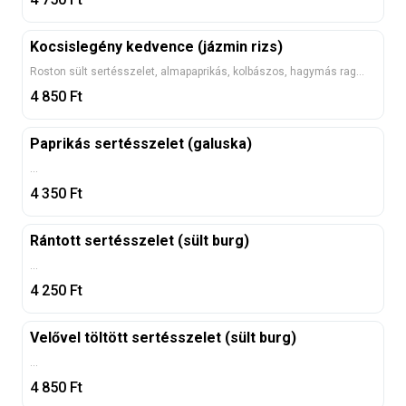
Kocsislegény kedvence (jázmin rizs)
Roston sült sertésszelet, almapaprikás, kolbászos, hagymás ragúval.
4 850
Ft
Paprikás sertésszelet (galuska)
...
4 350
Ft
Rántott sertésszelet (sült burg)
...
4 250
Ft
Velővel töltött sertésszelet (sült burg)
...
4 850
Ft