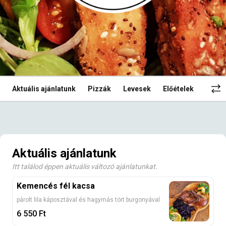
Aktuális ajánlatunk
Pizzák
Levesek
Előételek
Tészt
Aktuális ajánlatunk
Itt találod éppen aktuális változó ajánlatunkat.
Kemencés fél kacsa
párolt lila káposztával és hagymás tört burgonyával
6 550
Ft