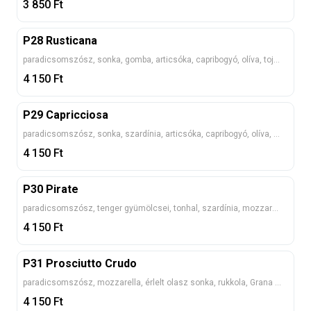
3 850
Ft
P28 Rusticana
paradicsomszósz, sonka, gomba, articsóka, capribogyó, olíva, tojás, mozzarella
4 150
Ft
P29 Capricciosa
paradicsomszósz, sonka, szardínia, articsóka, capribogyó, olíva, mozzarella
4 150
Ft
P30 Pirate
paradicsomszósz, tenger gyümölcsei, tonhal, szardínia, mozzarella
4 150
Ft
P31 Prosciutto Crudo
paradicsomszósz, mozzarella, érlelt olasz sonka, rukkola, Grana Padano, koktélparadicsom
4 150
Ft