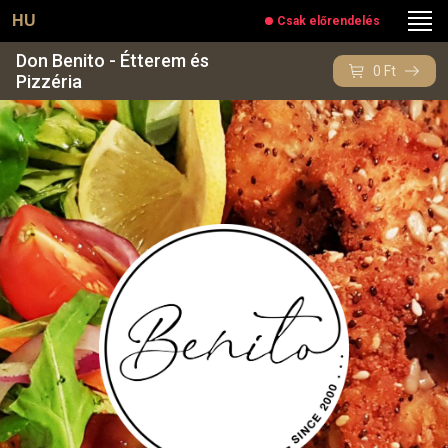
HU
Csak előrendelés
Don Benito - Étterem és
0
Ft
Pizzéria