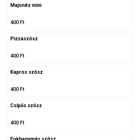
Majonéz mini
...
400
Ft
Pizzaszósz
...
400
Ft
Kapros szósz
...
400
Ft
Csípős szósz
...
400
Ft
Fokhagymás szósz