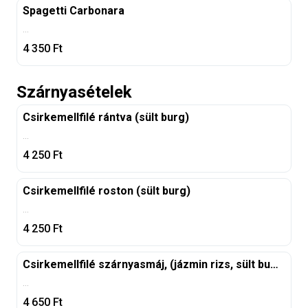
Spagetti Carbonara
...
4 350
Ft
Szárnyasételek
Csirkemellfilé rántva (sült burg)
...
4 250
Ft
Csirkemellfilé roston (sült burg)
...
4 250
Ft
Csirkemellfilé szárnyasmáj, (jázmin rizs, sült burg)
...
4 650
Ft