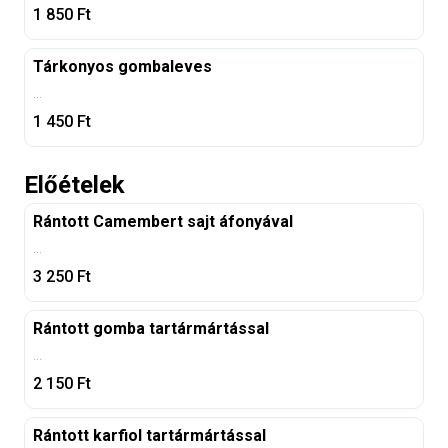
1 850
Ft
Tárkonyos gombaleves
...
1 450
Ft
Előételek
Rántott Camembert sajt áfonyával
...
3 250
Ft
Rántott gomba tartármártással
...
2 150
Ft
Rántott karfiol tartármártással