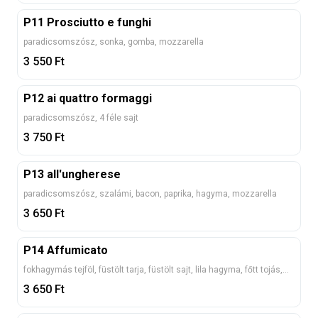
P11 Prosciutto e funghi
paradicsomszósz, sonka, gomba, mozzarella
3 550
Ft
P12 ai quattro formaggi
paradicsomszósz, 4 féle sajt
3 750
Ft
P13 all'ungherese
paradicsomszósz, szalámi, bacon, paprika, hagyma, mozzarella
3 650
Ft
P14 Affumicato
fokhagymás tejföl, füstölt tarja, füstölt sajt, lila hagyma, főtt tojás, mozzarella
3 650
Ft