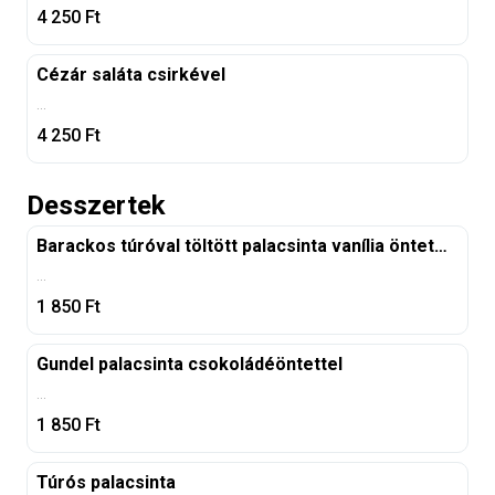
4 250
Ft
Cézár saláta csirkével
...
4 250
Ft
Desszertek
Barackos túróval töltött palacsinta vanília öntettel
...
1 850
Ft
Gundel palacsinta csokoládéöntettel
...
1 850
Ft
Túrós palacsinta