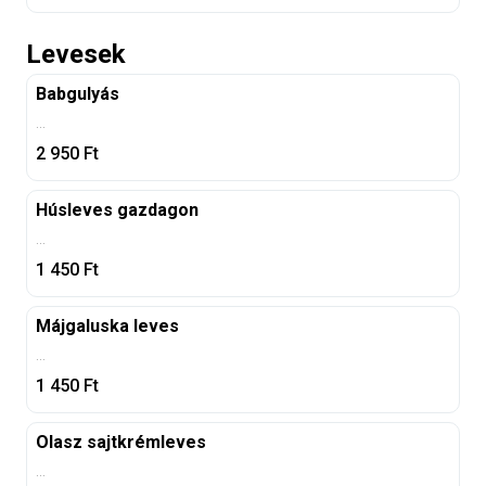
Levesek
Babgulyás
...
2 950
Ft
Húsleves gazdagon
...
1 450
Ft
Májgaluska leves
...
1 450
Ft
Olasz sajtkrémleves
...