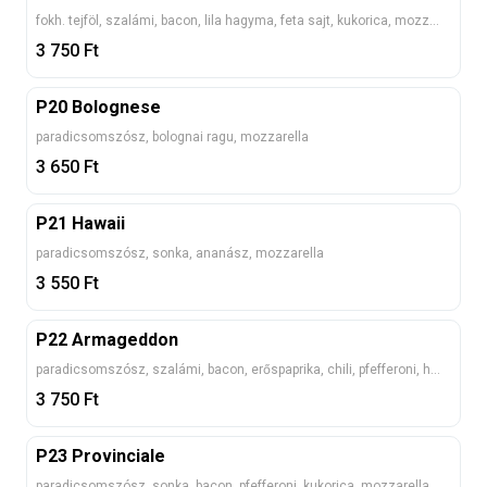
fokh. tejföl, szalámi, bacon, lila hagyma, feta sajt, kukorica, mozzarella
3 750
Ft
P20 Bolognese
paradicsomszósz, bolognai ragu, mozzarella
3 650
Ft
P21 Hawaii
paradicsomszósz, sonka, ananász, mozzarella
3 550
Ft
P22 Armageddon
paradicsomszósz, szalámi, bacon, erőspaprika, chili, pfefferoni, hagyma, mozzarella
3 750
Ft
P23 Provinciale
paradicsomszósz, sonka, bacon, pfefferoni, kukorica, mozzarella