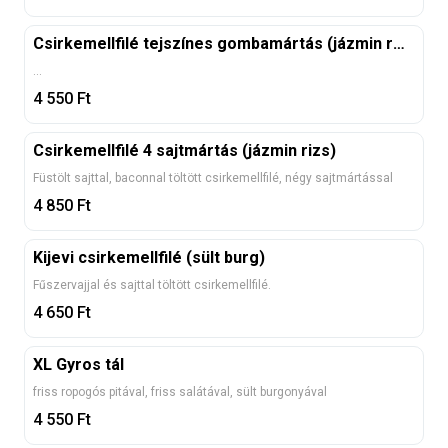
Csirkemellfilé tejszínes gombamártás (jázmin rizs)
...
4 550
Ft
Csirkemellfilé 4 sajtmártás (jázmin rizs)
Füstölt sajttal, baconnal töltött csirkemellfilé, négy sajtmártással
4 850
Ft
Kijevi csirkemellfilé (sült burg)
Fűszervajjal és sajttal töltött csirkemellfilé.
4 650
Ft
XL Gyros tál
friss ropogós pitával, friss salátával, sült burgonyával
4 550
Ft