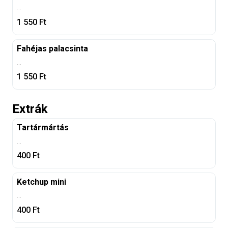
...
1 550
Ft
Fahéjas palacsinta
...
1 550
Ft
Extrák
Tartármártás
...
400
Ft
Ketchup mini
...
400
Ft