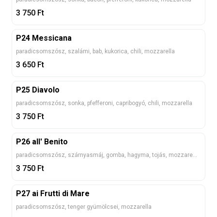
3 750
Ft
P24 Messicana
paradicsomszósz, szalámi, bab, kukorica, chili, mozzarella
3 650
Ft
P25 Diavolo
paradicsomszósz, sonka, pfefferoni, capribogyó, chili, mozzarella
3 750
Ft
P26 all' Benito
paradicsomszósz, szárnyasmáj, gomba, hagyma, tojás, mozzarella
3 750
Ft
P27 ai Frutti di Mare
paradicsomszósz, tenger gyümölcsei, mozzarella